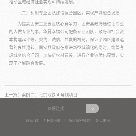
推动区域经济社会实现可持续发展。
（二）利用专业团队建设运营园区，实现产城融合发展
为提高固安工业园区核心竞争力，固安县政府通过让专业
的人做专业的事，华夏幸福公司配备专业团队，政府和社会资
本构建起平等、契约、诚信、共赢的机制，保证了园区建设运
营的良性运转。固安县政府在推进新型城镇化的同时，统筹考
虑城乡结合问题，加快新农村建设，进行产业链优化配置，实
现了产城融合发展。
上一篇：案例二：北京地铁 4 号线项目
---友情链接---
|
|
|
联系我们
网站声明
隐私保密条款
站点地图